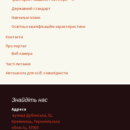
Державний стандарт
Навчальні плани
Освітньо-кваліфікаційні характеристики
Контакти
Про портал
Веб камера
Часті питання
Автошкола для осіб з інвалідністю
Знайдіть нас
Адреса
вулиця Дубенська, 51,
Кременець, Тернопільська
область, 47003