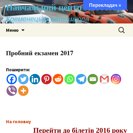
Навчальний центр Автостар
Перекладач »
Кременецька автошкола
Перейти
Пошук:
Меню
до
контенту
Пробний екзамен 2017
Поширити:
На головну
Перейти до білетів 2016 року