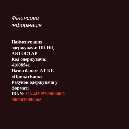
Фінансова
інформація
Найменування
одержувача: ПП НЦ
АВТОСТАР
Код одержувача:
41608541
Назва банку: АТ КБ
«ПриватБанк»
Рахунок одержувача у
форматі
IBAN:
UA44305299000002
6006023306465