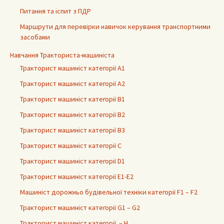
Питання та іспит з ПДР
Маршрути для перевірки навичок керування транспортними
засобами
Навчання Тракториста-машиніста
Тракторист машиніст категорії А1
Тракторист машиніст категорії А2
Тракторист машиніст категорії В1
Тракторист машиніст категорії B2
Тракторист машиніст категорії B3
Тракторист машиніст категорії С
Тракторист машиніст категорії D1
Тракторист машиніст категорії E1-E2
Машиніст дорожньо будівельної техніки категорії F1 – F2
Тракторист машиніст категорії G1 – G2
Тракторист машиніст категорії – H